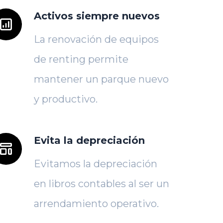
Activos siempre nuevos
La renovación de equipos
de renting permite
mantener un parque nuevo
y productivo.
Evita la depreciación
Evitamos la depreciación
en libros contables al ser un
arrendamiento operativo.