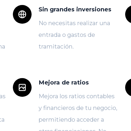
Sin grandes inversiones
No necesitas realizar una
,
entrada o gastos de
na
tramitación.
Mejora de ratios
as
Mejora los ratios contables
y financieros de tu negocio,
ta
permitiendo acceder a