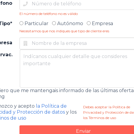
éfono
El número de teléfono no es válido
Tipo*
Particular
Autónomo
Empresa
Necesitamos que nos indiques que tipo de cliente eres
resa
rvac.
ero que me mantengais informado de las últimas oferta
ng
ozco y acepto
la Política de
Debes aceptar la Política de
cidad y Protección de datos
y los
Privacidad y Protección de da
nos de uso
los Términos de uso
Enviar