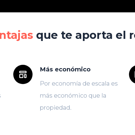
ntajas
que te aporta el 
Más económico
Por economía de escala es
s
más económico que la
propiedad.