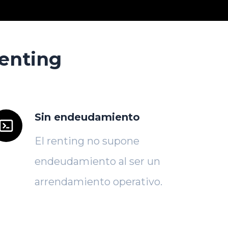
renting
Sin endeudamiento
El renting no supone
endeudamiento al ser un
arrendamiento operativo.