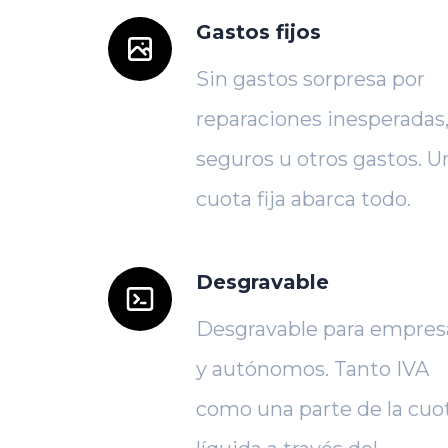
Gastos fijos
Sin gastos sorpresa por
reparaciones inesperadas
seguros u otros gastos. U
cuota fija abarca todo.
Desgravable
Desgravable para empres
y autónomos. Tanto IVA
como una parte de la cuo