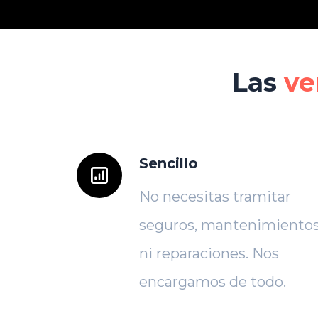
Las
ve
Sencillo
No necesitas tramitar
seguros, mantenimiento
ni reparaciones. Nos
encargamos de todo.