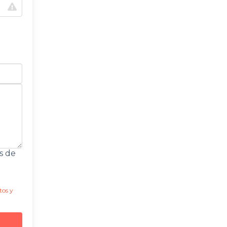
s de
tos y