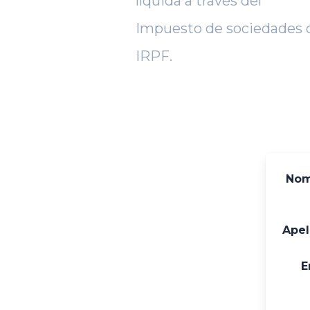
líquida a través del
Impuesto de sociedades 
IRPF.
Nom
Apel
E