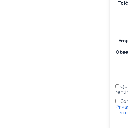
Tel
Emp
Obse
Qui
renti
Con
Priva
Térmi