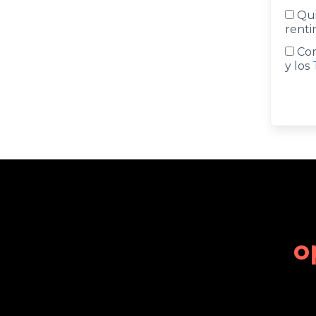
Qui
renti
Con
y los
o