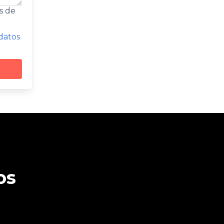
s de
 datos
os