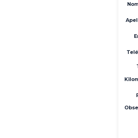
Nom
Apel
E
Tel
Kilo
Obse