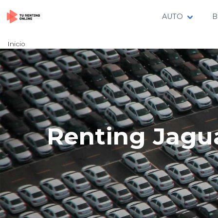
AUTO
B
Inicio
Renting Jagu