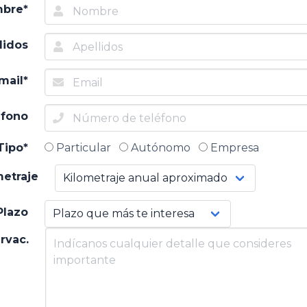
bre*
lidos
mail*
éfono
Tipo*
Particular
Autónomo
Empresa
metraje
Plazo
rvac.